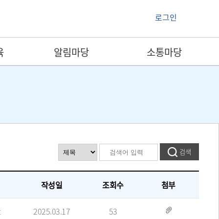
로그인
육
알림마당
소통마당
작성일
조회수
첨부
t
2025.03.17
53