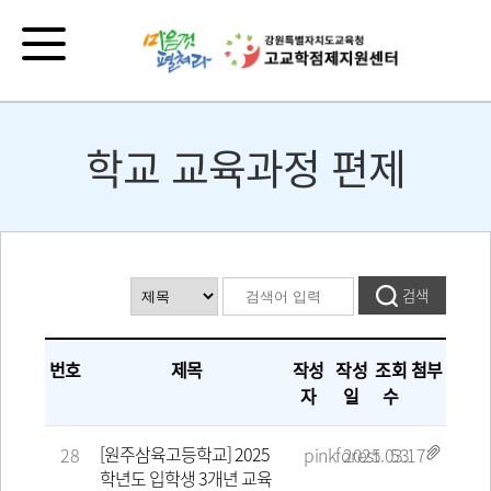
학교 교육과정 편제
번호
제목
작성
작성
조회
첨부
자
일
수
[원주삼육고등학교] 2025
28
pinkforest
2025.03.17
53
학년도 입학생 3개년 교육