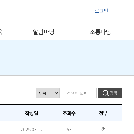
로그인
육
알림마당
소통마당
작성일
조회수
첨부
t
2025.03.17
53