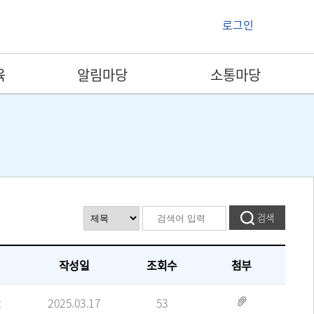
로그인
육
알림마당
소통마당
작성일
조회수
첨부
t
2025.03.17
53