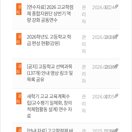
[연수자료] 2026 고교학점
관
2026.02.24
67
제 종합지원단 상반기 역
리
량 강화 공동연수
자
2026학년도 고등학교 학
관
2026.02.11
26941
급 편성 현황(강원)
리
자
[공지] 고등학교 선택과목
관
2026.02.06
26195
(137개) 안내 영상 링크 및
리
목록 공유
자
새학기 고교 교육계획수
관
2026.02.05
47
립(교수평기 일체화, 창의
리
적체험활동 설계) 연수 자
자
료
[안내 자료] 고교학점제 바
관
2025.12.16
52848