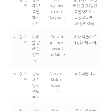
택
가요!
together!
해진 강원 (강원
특별
Special
특별자치도교
해진
Gangwon
육청교육연구
강원
원 승인 예정)
2
중
선
미래
Growth
기타 학습자료
택
를 향
journey
사용(자체 제작)
한 성
toward
장여
the future
행
3
중
선
중학
A to Z of
교수학습자료
택
교 신
Middle
입생
School
생활
Life
백서
4
중
건
화훼
Floral
NCS학습모듈