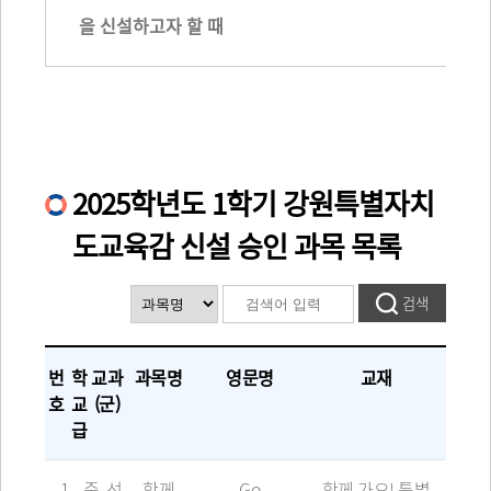
을 신설하고자 할 때
2025학년도 1학기 강원특별자치
도교육감 신설 승인 과목 목록
번
학
교과
과목명
영문명
교재
호
교
(군)
급
1
중
선
함께
Go
함께 가요! 특별