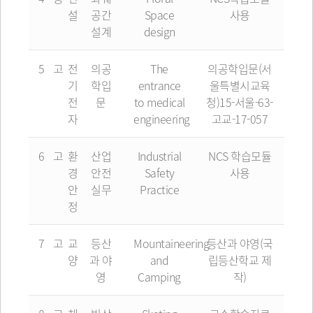
설
공간
Space
사용
설계
design
5
고
전
의공
The
의공학입문(서
기
학입
entrance
울특별시교육
전
문
to medical
청)15-서울-63-
자
engineering
고교-17-057
6
고
환
산업
Industrial
NCS 학습모듈
경
안전
Safety
사용
안
실무
Practice
정
7
고
교
등산
Mountaineering
등산과 야영(국
양
과 야
and
립등산학교 제
영
Camping
작)