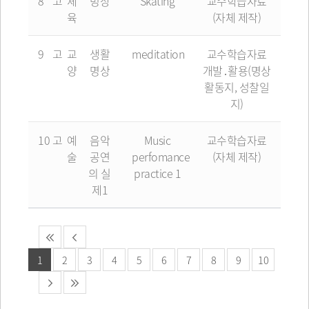
8
고
체
빙상
Skating
교수학습자료
육
(자체 제작)
9
고
교
생활
meditation
교수학습자료
양
명상
개발․활용(명상
활동지, 성찰일
지)
10
고
예
음악
Music
교수학습자료
술
공연
perfomance
(자체 제작)
의 실
practice 1
제1
1
2
3
4
5
6
7
8
9
10