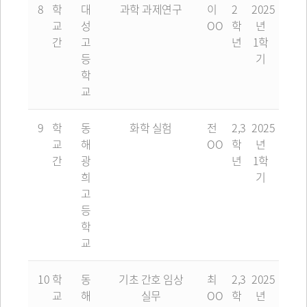
8
학
대
과학 과제연구
이
2
2025
교
성
OO
학
년
간
고
년
1학
등
기
학
교
9
학
동
화학 실험
전
2,3
2025
교
해
OO
학
년
간
광
년
1학
희
기
고
등
학
교
10
학
동
기초 간호 임상
최
2,3
2025
교
해
실무
OO
학
년