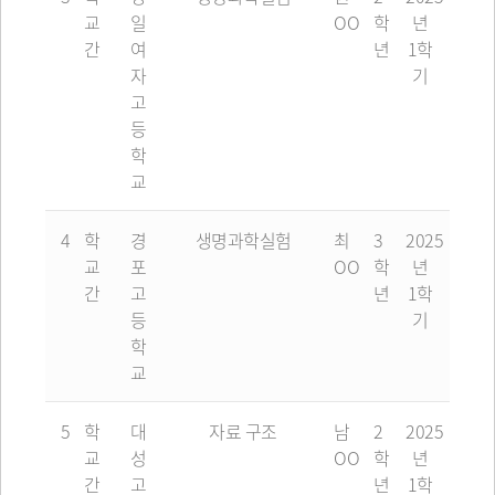
교
일
OO
학
년
간
여
년
1학
자
기
고
등
학
교
4
학
경
생명과학실험
최
3
2025
교
포
OO
학
년
간
고
년
1학
등
기
학
교
5
학
대
자료 구조
남
2
2025
교
성
OO
학
년
간
고
년
1학