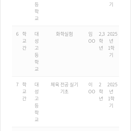
등
기
학
교
6
학
대
화학실험
임
2,3
2025
교
성
OO
학
년
간
고
년
1학
등
기
학
교
7
학
대
체육 전공 실기
이
2
2025
교
성
기초
OO
학
년
간
고
년
1학
등
기
학
교