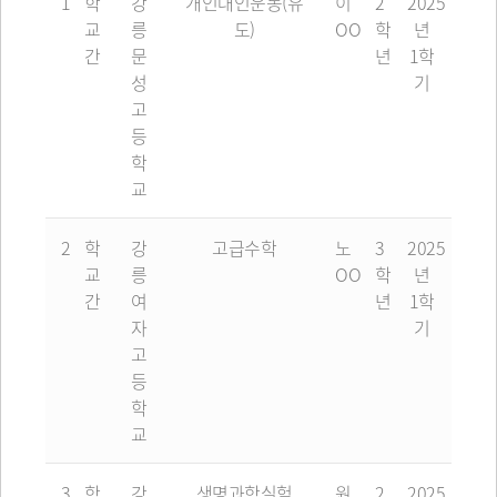
1
학
강
개인대인운동(유
이
2
2025
교
릉
도)
OO
학
년
간
문
년
1학
성
기
고
등
학
교
2
학
강
고급수학
노
3
2025
교
릉
OO
학
년
간
여
년
1학
자
기
고
등
학
교
3
학
강
생명과학실험
원
2
2025