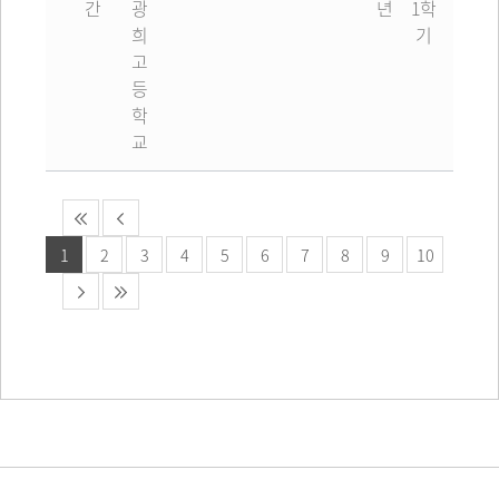
간
광
년
1학
희
기
고
등
학
교
1
2
3
4
5
6
7
8
9
10