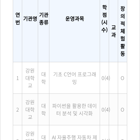
학
창
연
기관
점
의
기관명
운영과목
번
종류
(시
적
교
수)
체
과
험
활
동
강원
대
기초 C언어 프로그래
1
대학
0(4)
O
학
밍
교
강원
대
파이썬을 활용한 데이
2
대학
0(4)
O
학
터 분석 및 시각화
교
강원
대
AI 자율주행 자동차 제