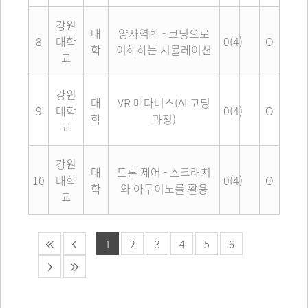
강원
대
양자역학 - 코딩으로
8
대학
0(4)
O
학
이해하는 시뮬레이션
교
강원
대
VR 메타버스(AI 코딩
9
대학
0(4)
O
학
과정)
교
강원
대
드론 제어 - 스크래치
10
대학
0(4)
O
학
와 아두이노를 활용
교
1
2
3
4
5
6