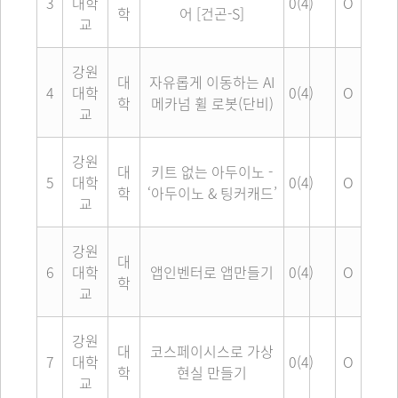
3
대학
0(4)
O
학
어 [건곤-S]
교
강원
대
자유롭게 이동하는 AI
4
대학
0(4)
O
학
메카넘 휠 로봇(단비)
교
강원
대
키트 없는 아두이노 -
5
대학
0(4)
O
학
‘아두이노 & 팅커캐드’
교
강원
대
6
대학
앱인벤터로 앱만들기
0(4)
O
학
교
강원
대
코스페이시스로 가상
7
대학
0(4)
O
학
현실 만들기
교